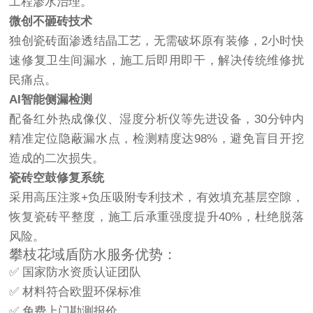
工程渗水治理。
微创不砸砖技术
独创瓷砖面渗透结晶工艺，无需破坏原有装修，2小时快
速修复卫生间漏水，施工后即用即干，解决传统维修扰
民痛点。
AI智能侧漏检测
配备红外热成像仪、湿度分析仪等先进设备，30分钟内
精准定位隐蔽漏水点，检测精度达98%，避免盲目开挖
造成的二次损失。
瓷砖空鼓修复系统
采用高压注浆+负压吸附专利技术，有效填充基层空隙，
恢复瓷砖平整度，施工后承重强度提升40%，杜绝脱落
风险。
攀枝花域盾防水服务优势：
✅ 国家防水资质认证团队
✅ 材料符合欧盟环保标准
✅ 免费上门勘测报价