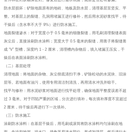
防水层损坏：铲除地面原有的地砖、地板及防水层，清理基层至坚实、平
整。对基层上的裂缝、孔洞用堵漏王进行修补，然后用水泥砂浆找平，待
干燥后（含水率不大于 9%）进行防水施工。​
地面裂缝渗水：对于宽度小于 0.5 毫米的细微裂缝，用毛刷清理裂缝表面
灰尘后，直接涂刷防水涂料；宽度大于 0.5 毫米的裂缝，用凿子将裂缝凿
成 “V” 型槽，深度约 1 - 2 厘米，清理槽内杂物后，填入堵漏王压实，干
燥后在表面涂刷防水涂料。​
（二）基层处理​
清理地面：将地面的杂物、灰尘彻底清扫干净，铲除松动的水泥块、旧涂
层等。若地面有油污，使用专用清洁剂清洗，再用清水冲洗并晾干。​
找平与修补：用水泥砂浆对地面进行找平处理，确保地面平整度误差不超
过 3 毫米。对于凹陷严重的区域，分次进行填补，每次填补厚度不宜超过
2 厘米，待干燥后再进行下一次填补。​
（三）防水施工​
涂刷防水涂料：在基层干燥后，用毛刷或滚筒将防水涂料均匀涂刷在地
面，先涂刷地漏、排水口、墙角等易渗水部位，形成加强层。然后进行大