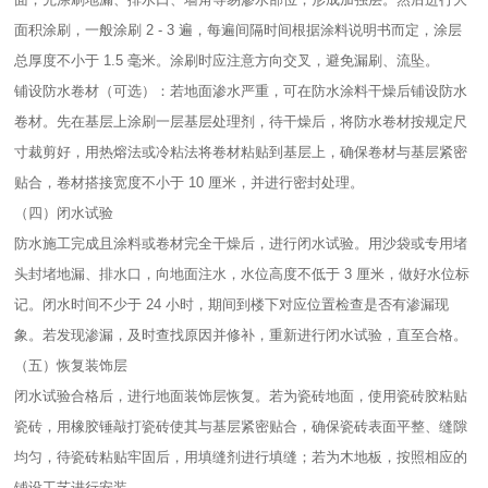
面积涂刷，一般涂刷 2 - 3 遍，每遍间隔时间根据涂料说明书而定，涂层
总厚度不小于 1.5 毫米。涂刷时应注意方向交叉，避免漏刷、流坠。​
铺设防水卷材（可选）：若地面渗水严重，可在防水涂料干燥后铺设防水
卷材。先在基层上涂刷一层基层处理剂，待干燥后，将防水卷材按规定尺
寸裁剪好，用热熔法或冷粘法将卷材粘贴到基层上，确保卷材与基层紧密
贴合，卷材搭接宽度不小于 10 厘米，并进行密封处理。​
（四）闭水试验​
防水施工完成且涂料或卷材完全干燥后，进行闭水试验。用沙袋或专用堵
头封堵地漏、排水口，向地面注水，水位高度不低于 3 厘米，做好水位标
记。闭水时间不少于 24 小时，期间到楼下对应位置检查是否有渗漏现
象。若发现渗漏，及时查找原因并修补，重新进行闭水试验，直至合格。​
（五）恢复装饰层​
闭水试验合格后，进行地面装饰层恢复。若为瓷砖地面，使用瓷砖胶粘贴
瓷砖，用橡胶锤敲打瓷砖使其与基层紧密贴合，确保瓷砖表面平整、缝隙
均匀，待瓷砖粘贴牢固后，用填缝剂进行填缝；若为木地板，按照相应的
铺设工艺进行安装。​