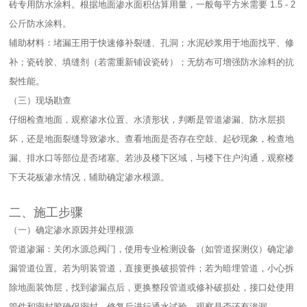
砖专用防水涂料。根据地面渗水面积估算用量，一般每平方米需要 1.5 - 2
公斤防水涂料。​
辅助材料：堵漏王用于快速修补裂缝、孔洞；水泥砂浆用于地面找平、修
补；瓷砖胶、填缝剂（若需重新铺设瓷砖）；无纺布可增强防水涂料的抗
裂性能。​
（三）现场勘查​
仔细检查地面，观察渗水位置、水渍形状，判断是管道渗漏、防水层损
坏，还是地面裂缝导致渗水。查看地面是否存在空鼓、起砂现象，检查地
漏、排水口等部位是否堵塞。若涉及楼下区域，与楼下住户沟通，观察楼
下天花板渗水情况，辅助确定渗水根源。​
二、施工步骤​
（一）确定渗水原因并处理根源​
管道渗漏：关闭水源总阀门，使用专业检测设备（如管道探测仪）确定渗
漏管道位置。若为明装管道，直接更换破损管件；若为暗埋管道，小心拆
除地面装饰层，找到渗漏点后，更换整段管道或修补破损处，接口处使用
管件和密封胶确保密封。修复后进行通水试验，观察是否还有渗漏。​