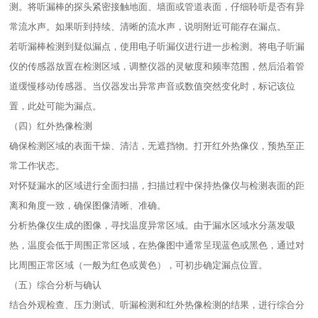
测。将听漏棒的探头紧密接触地面、墙面或管道表面，仔细聆听是否有异
常流水声。如果听到持续、清晰的流水声，说明附近可能存在漏点。​
若听漏棒检测到疑似漏点，使用电子听漏仪进行进一步检测。将电子听漏
仪的传感器放置在检测区域，调整仪器的灵敏度和频率范围，然后沿着管
道缓慢移动传感器。当仪器发出异常声音或数值突然变化时，标记该位
置，此处可能为漏点。​
（四）红外热像检测​
确保检测区域的表面干燥、清洁，无遮挡物。打开红外热像仪，预热至正
常工作状态。​
对怀疑漏水的区域进行全面扫描，扫描过程中保持热像仪与检测表面的距
离和角度一致，确保图像清晰、准确。​
分析热像仪生成的图像，寻找温度异常区域。由于漏水区域水分蒸发吸
热，温度会低于周围正常区域，在热像图中通常呈现蓝色或黑色，通过对
比周围正常区域（一般为红色或黄色），可初步确定漏点位置。​
（五）综合分析与确认​
结合外观检查、压力测试、听漏检测和红外热像检测的结果，进行综合分