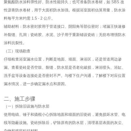
聚氨酯防水涂料弹性好、防水性能持久；也可准备防水卷材，如 SBS 改
性沥青防水卷材，用于大面积防水加强。根据浴室面积估算用量，防水涂
料每平方米约需 1.5 - 2 公斤。​
辅助材料：防水密封胶用于管道接口、阴阳角等部位密封；堵漏王快速修
补裂缝、孔洞；瓷砖胶、水泥、沙子用于重新铺设瓷砖；无纺布增强防水
涂料抗裂性。​
（三）现场勘查​
仔细检查浴室漏水位置，判断是地面、墙面、淋浴区，还是管道周边渗
漏。查看瓷砖是否空鼓、裂缝，防水层是否老化破损，淋浴喷头、浴缸、
洗手盆等设备连接处是否密封不严。与楼下住户沟通，了解楼下对应位置
漏水情况，进一步确定漏水点和原因。​
二、施工步骤​
（一）拆除旧设施与防水层​
使用电镐、锤子和撬棍小心拆除地面和墙面的旧瓷砖，避免损坏水管、电
线等隐蔽设施。瓷砖拆除后，铲除原有的防水层，清理基层表面的灰尘、
杂物和残留粘结材料。​