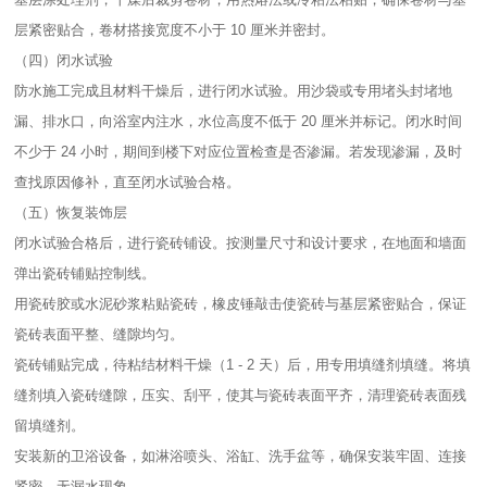
层紧密贴合，卷材搭接宽度不小于 10 厘米并密封。​
（四）闭水试验​
防水施工完成且材料干燥后，进行闭水试验。用沙袋或专用堵头封堵地
漏、排水口，向浴室内注水，水位高度不低于 20 厘米并标记。闭水时间
不少于 24 小时，期间到楼下对应位置检查是否渗漏。若发现渗漏，及时
查找原因修补，直至闭水试验合格。​
（五）恢复装饰层​
闭水试验合格后，进行瓷砖铺设。按测量尺寸和设计要求，在地面和墙面
弹出瓷砖铺贴控制线。​
用瓷砖胶或水泥砂浆粘贴瓷砖，橡皮锤敲击使瓷砖与基层紧密贴合，保证
瓷砖表面平整、缝隙均匀。​
瓷砖铺贴完成，待粘结材料干燥（1 - 2 天）后，用专用填缝剂填缝。将填
缝剂填入瓷砖缝隙，压实、刮平，使其与瓷砖表面平齐，清理瓷砖表面残
留填缝剂。​
安装新的卫浴设备，如淋浴喷头、浴缸、洗手盆等，确保安装牢固、连接
紧密，无漏水现象。​