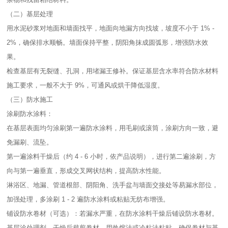
（二）基层处理​
用水泥砂浆对地面和墙面找平，地面向地漏方向找坡，坡度不小于 1% -
2%，确保排水顺畅。墙面保持平整，阴阳角抹成圆弧形，增强防水效
果。​
检查基层有无裂缝、孔洞，用堵漏王修补。保证基层含水率符合防水材料
施工要求，一般不大于 9%，可通风或烘干降低湿度。​
（三）防水施工​
涂刷防水涂料：​
在基层表面均匀涂刷第一遍防水涂料，用毛刷或滚筒，涂刷方向一致，避
免漏刷、流坠。​
第一遍涂料干燥后（约 4 - 6 小时，依产品说明），进行第二遍涂刷，方
向与第一遍垂直，形成交叉网状结构，提高防水性能。​
淋浴区、地漏、管道根部、阴阳角、洗手盆与墙面交接处等易漏水部位，
加强处理，多涂刷 1 - 2 遍防水涂料或粘贴无纺布增强。​
铺设防水卷材（可选）：若漏水严重，在防水涂料干燥后铺设防水卷材。
基层涂处理剂，干燥后裁剪卷材，用热熔法或冷粘法粘贴，确保卷材与基